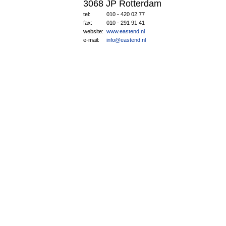
3068 JP Rotterdam
tel:
010 - 420 02 77
fax:
010 - 291 91 41
website:
www.eastend.nl
e-mail:
info@eastend.nl